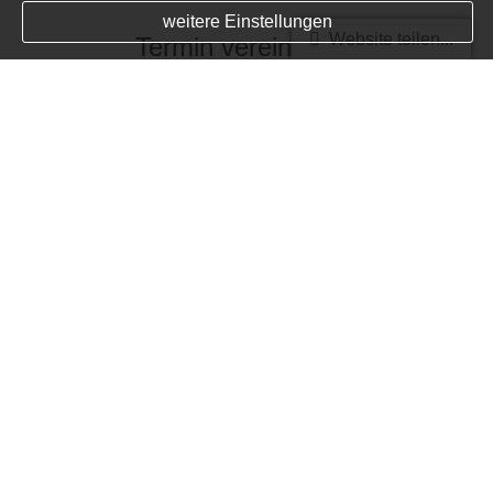
weitere Einstellungen
Website teilen...
Termin ver­ein­baren
zur Terminvereinbarung