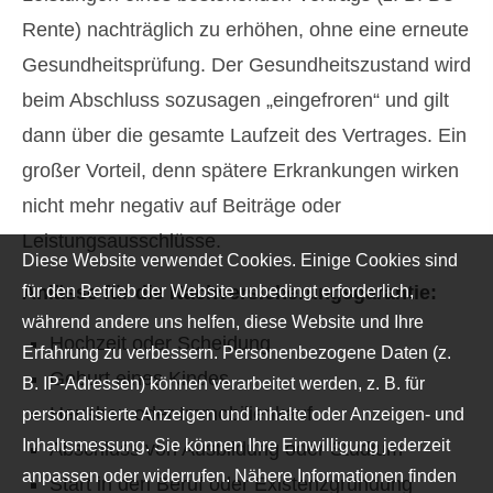
Rente) nachträglich zu erhöhen, ohne eine erneute
Gesundheitsprüfung. Der Gesundheitszustand wird
beim Abschluss sozusagen „eingefroren“ und gilt
dann über die gesamte Laufzeit des Vertrages. Ein
großer Vorteil, denn spätere Erkrankungen wirken
nicht mehr negativ auf Beiträge oder
Leistungsausschlüsse.
Diese Website verwendet Cookies. Einige Cookies sind
Anlässe für die Nachversicherungsgarantie:
für den Betrieb der Website unbedingt erforderlich,
während andere uns helfen, diese Website und Ihre
Hochzeit oder Scheidung
Erfahrung zu verbessern. Personenbezogene Daten (z.
Geburt eines Kindes
B. IP-Adressen) können verarbeitet werden, z. B. für
Hausbau oder Immobilienkauf
personalisierte Anzeigen und Inhalte oder Anzeigen- und
Inhaltsmessung. Sie können Ihre Einwilligung jederzeit
Abschluss von Ausbildung oder Studium
anpassen oder widerrufen. Nähere Informationen finden
Start in den Beruf oder Existenzgründung