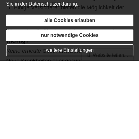
Sie in der
Datenschutzerklärung
.
Einige Versicherer bieten die Möglichkeit der
Nachversicherung auch ohne konkreten Anlass.
alle Cookies erlauben
Warum ist die Nachversicherungsgarantie so
nur notwendige Cookies
wichtig?
weitere Einstellungen
Keine erneute Gesundheitsprüfung
Website teilen...
Neue Krank­hei­ten oder gesundheitliche
Veränderungen beeinflussen nicht mehr den
Versicherungsschutz. Es findet keine erneute
Gesundheitsprüfung statt. Einige Versicherer
behalten sich aber eine erneute Risikoprüfung vor,
um riskante Hobbys oder Tätigkeiten
berücksichtigen zu können.
Lebensstandard anpassen