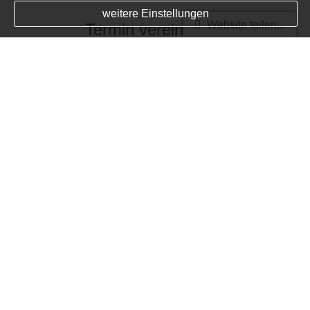
weitere Einstellungen
Website teilen...
Termin ver­ein­baren
zur Terminvereinbarung